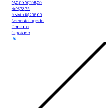
R$
0
,
00
R$
295
,
00
4x
R$
73,75
à vista
R$
295,00
Somente logado
Consulta
Esgotado