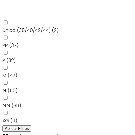
Único (38/40/42/44)
(2)
PP
(37)
P
(32)
M
(47)
G
(50)
GG
(39)
XG
(9)
Aplicar Filtros