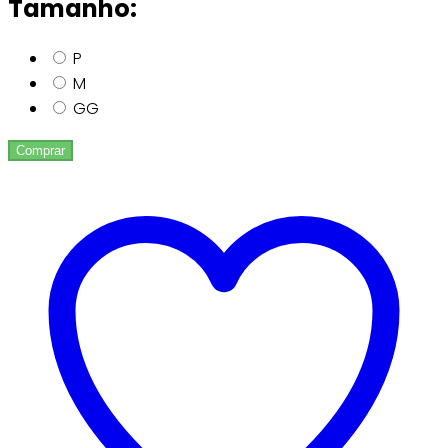
Tamanho:
P
M
GG
Comprar