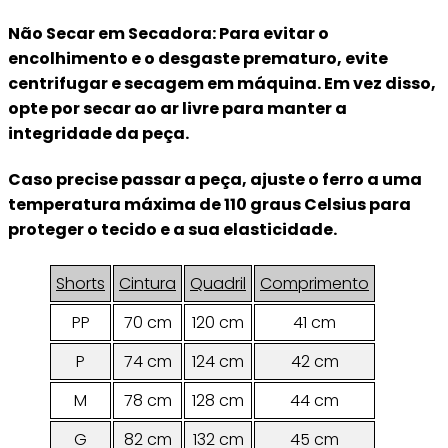
Não Secar em Secadora: Para evitar o
encolhimento e o desgaste prematuro, evite
centrifugar e secagem em máquina. Em vez disso,
opte por secar ao ar livre para manter a
integridade da peça.
Caso precise passar a peça, ajuste o ferro a uma
temperatura máxima de 110 graus Celsius para
proteger o tecido e a sua elasticidade.
Shorts
Cintura
Quadril
Comprimento
PP
70 cm
120 cm
41 cm
P
74 cm
124 cm
42 cm
M
78 cm
128 cm
44 cm
G
82 cm
132 cm
45 cm