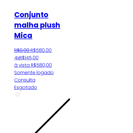
Conjunto
malha plush
Mica
R$
0
,
00
R$
580
,
00
4x
R$
145,00
à vista
R$
580,00
Somente logado
Consulta
Esgotado