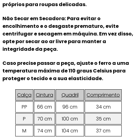
próprios para roupas delicadas.
Não Secar em Secadora: Para evitar o
encolhimento e o desgaste prematuro, evite
centrifugar e secagem em máquina. Em vez disso,
opte por secar ao ar livre para manter a
integridade da peça.
Caso precise passar a peça, ajuste o ferro a uma
temperatura máxima de 110 graus Celsius para
proteger o tecido e a sua elasticidade.
Calça
Cintura
Quadril
Comprimento
PP
66 cm
96 cm
34 cm
P
70 cm
100 cm
35 cm
M
74 cm
104 cm
37 cm