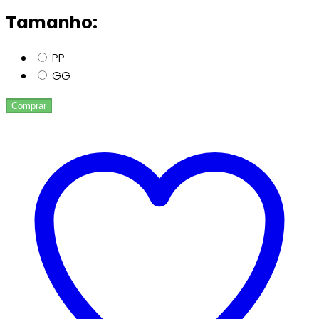
Tamanho:
PP
GG
Comprar