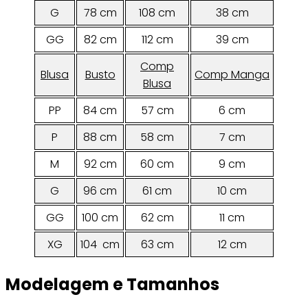
G
78 cm
108 cm
38 cm
GG
82 cm
112 cm
39 cm
Comp
Blusa
Busto
Comp Manga
Blusa
PP
84 cm
57 cm
6 cm
P
88 cm
58 cm
7 cm
M
92 cm
60 cm
9 cm
G
96 cm
61 cm
10 cm
GG
100 cm
62 cm
11 cm
XG
104 cm
63 cm
12 cm
Modelagem e Tamanhos