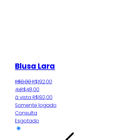
Blusa Lara
R$
0
,
00
R$
192
,
00
4x
R$
48,00
à vista
R$
192,00
Somente logado
Consulta
Esgotado