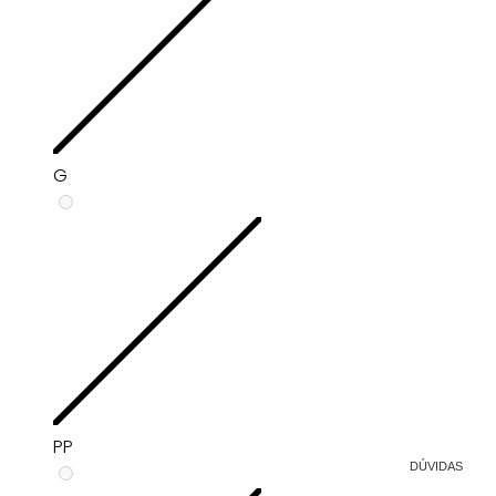
G
PP
DÚVIDAS