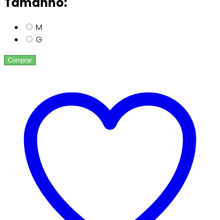
Tamanho:
M
G
Comprar