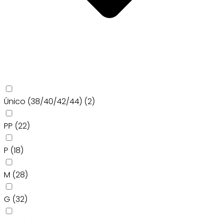
Único (38/40/42/44)
(2)
PP
(22)
P
(18)
M
(28)
G
(32)