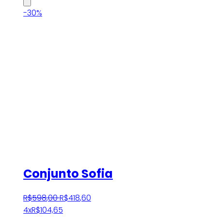
-30%
Conjunto Sofia
R$
598
,
00
R$
418
,
60
4x
R$
104,65