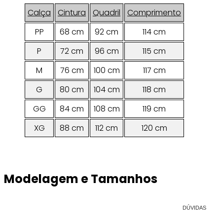
Calça
Cintura
Quadril
Comprimento
PP
68 cm
92 cm
114 cm
P
72 cm
96 cm
115 cm
M
76 cm
100 cm
117 cm
G
80 cm
104 cm
118 cm
GG
84 cm
108 cm
119 cm
XG
88 cm
112 cm
120 cm
Modelagem e Tamanhos
DÚVIDAS